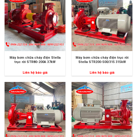
Máy bơm chữa cháy điện Stella
Máy bơm chữa cháy điện trục rời
trục rời STR80-200A 37kW
Stella STR200-500/315 315kW
Liên hệ báo giá
Liên hệ báo giá