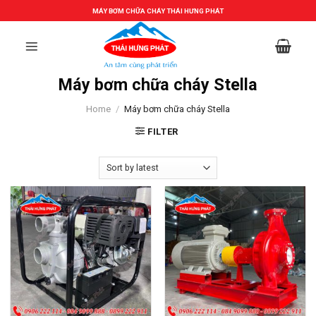
Skip
MÁY BƠM CHỮA CHÁY THÁI HƯNG PHÁT
to
content
Máy bơm chữa cháy Stella
Home
/
Máy bơm chữa cháy Stella
FILTER