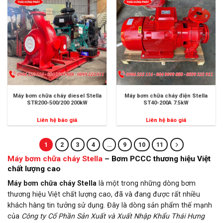
Máy bơm chữa cháy diesel Stella
Máy bơm chữa cháy điện Stella
STR200-500/200 200kW
ST40-200A 7.5kW
Liên hệ báo giá
Liên hệ báo giá
1
2
3
4
…
9
10
11
Máy bơm chữa cháy Stella
– Bơm PCCC thương hiệu Việt
chất lượng cao
Máy bơm chữa cháy Stella
là một trong những dòng bơm
thương hiệu Việt chất lượng cao, đã và đang được rất nhiều
khách hàng tin tưởng sử dụng. Đây là dòng sản phẩm thế mạnh
của
Công ty Cổ Phần Sản Xuất và Xuất Nhập Khẩu Thái Hưng