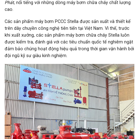
Phát
, nổi tiếng với những dòng máy bơm chữa cháy chất lượng
cao.
Các sản phẩm máy bơm PCCC Stella được sản xuất và thiết kế
trên dây chuyền công nghệ tiên tiến tại Việt Nam. Vì thế, trước
khi xuất xưởng, các sản phẩm máy bơm chữa cháy Stella luôn
được kiểm tra, đánh giá với các tiêu chuẩn quốc tế nghiêm ngặt
đảm bảo chúng hoạt động hiệu quả trong thời gian vận hành bởi
đội ngũ kỹ sư giàu kinh nghiệm.