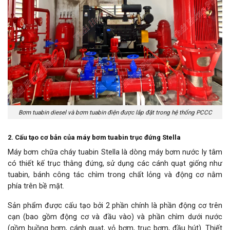
Bơm tuabin diesel và bơm tuabin điện được lắp đặt trong hệ thống PCCC
2. Cấu tạo cơ bản của máy bơm tuabin trục đứng Stella
Máy bơm chữa cháy tuabin Stella là dòng máy bơm nước ly tâm
có thiết kế trục thằng đứng, sử dụng các cánh quạt giống như
tuabin, bánh công tác chìm trong chất lỏng và động cơ nằm
phía trên bề mặt.
Sản phẩm được cấu tạo bởi 2 phần chính là phần động cơ trên
cạn (bao gồm động cơ và đầu vào) và phần chìm dưới nước
(gồm buồng bơm, cánh quạt, vỏ bơm, trục bơm, đầu hút). Thiết