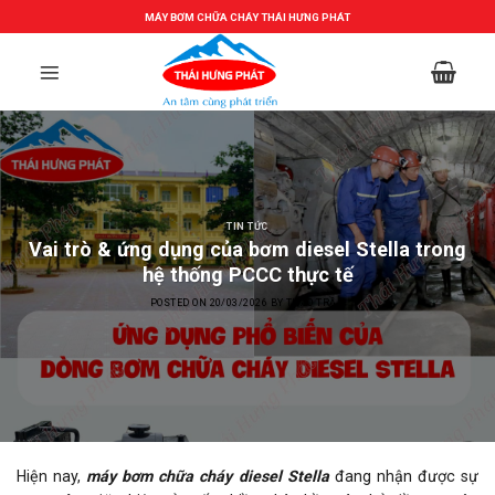
Skip
MÁY BƠM CHỮA CHÁY THÁI HƯNG PHÁT
to
content
TIN TỨC
Vai trò & ứng dụng của bơm diesel Stella trong
hệ thống PCCC thực tế
POSTED ON
20/03/2026
BY
THẢO TRẦN
Hiện nay,
máy bơm chữa cháy diesel Stella
đang nhận được sự