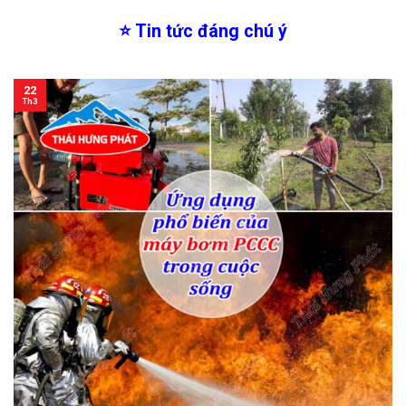
⭐
Tin tức đáng chú ý
22
Th3