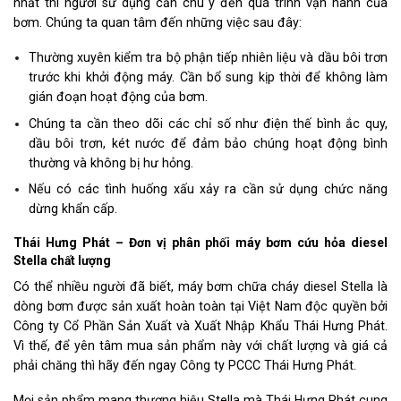
nhất thì người sử dụng cần chú ý đến quá trình vận hành của
bơm. Chúng ta quan tâm đến những việc sau đây:
Thường xuyên kiểm tra bộ phận tiếp nhiên liệu và dầu bôi trơn
trước khi khởi động máy. Cần bổ sung kịp thời để không làm
gián đoạn hoạt động của bơm.
Chúng ta cần theo dõi các chỉ số như điện thế bình ắc quy,
dầu bôi trơn, két nước để đảm bảo chúng hoạt động bình
thường và không bị hư hỏng.
Nếu có các tình huống xấu xảy ra cần sử dụng chức năng
dừng khẩn cấp.
Thái Hưng Phát – Đơn vị phân phối máy bơm cứu hỏa diesel
Stella chất lượng
Có thể nhiều người đã biết, máy bơm chữa cháy diesel Stella là
dòng bơm được sản xuất hoàn toàn tại Việt Nam độc quyền bởi
Công ty Cổ Phần Sản Xuất và Xuất Nhập Khẩu Thái Hưng Phát.
Vì thế, để yên tâm mua sản phẩm này với chất lượng và giá cả
phải chăng thì hãy đến ngay Công ty PCCC Thái Hưng Phát.
Mọi sản phẩm mang thương hiệu Stella mà Thái Hưng Phát cung