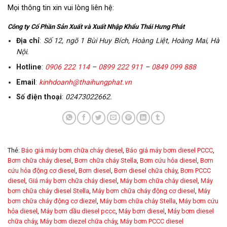
Mọi thông tin xin vui lòng liên hệ:
Công ty Cổ Phần Sản Xuất và Xuất Nhập Khẩu Thái Hưng Phát
Địa chỉ
:
Số 12, ngõ 1 Bùi Huy Bích, Hoàng Liệt, Hoàng Mai, Hà
Nội.
Hotline
:
0906 222 114
–
0899 222 911
–
0849 099 888
Email
:
kinhdoanh@thaihungphat.vn
Số điện thoại
:
02473022662.
Thẻ:
Báo giá máy bơm chữa cháy diesel
,
Báo giá máy bơm diesel PCCC
,
Bơm chữa cháy diesel
,
Bơm chữa cháy Stella
,
Bơm cứu hỏa diesel
,
Bơm
cứu hỏa động cơ diesel
,
Bơm diesel
,
Bơm diesel chữa cháy
,
Bơm PCCC
diesel
,
Giá máy bơm chữa cháy diesel
,
Máy bơm chữa cháy diesel
,
Máy
bơm chữa cháy diesel Stella
,
Máy bơm chữa cháy động cơ diesel
,
Máy
bơm chữa cháy động cơ diezel
,
Máy bơm chữa cháy Stella
,
Máy bơm cứu
hỏa diesel
,
Máy bơm dầu diesel pccc
,
Máy bơm diesel
,
Máy bơm diesel
chữa cháy
,
Máy bơm diezel chữa cháy
,
Máy bơm PCCC diesel