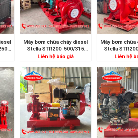
iesel
Máy bơm chữa cháy diesel
Máy bơm chữa c
250
Stella STR200-500/315
Stella STR20
315kW
200k
Liên hệ báo giá
Liên hệ b