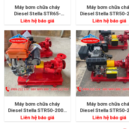
Máy bơm chữa cháy
Máy bơm chữa ch
Diesel Stella STR65-
Diesel Stella STR50-
315/55 55kW
22kW
Liên hệ báo giá
Liên hệ báo giá
Máy bơm chữa cháy
Máy bơm chữa ch
Diesel Stella STR50-200A
Diesel Stella STR50-
15kW
11kW
Liên hệ báo giá
Liên hệ báo giá