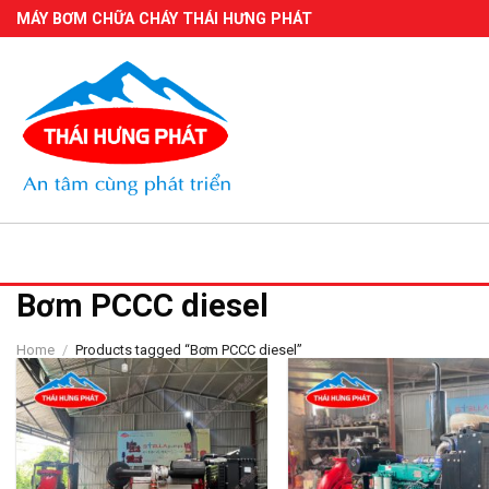
Skip
MÁY BƠM CHỮA CHÁY THÁI HƯNG PHÁT
to
content
Bơm PCCC diesel
Home
/
Products tagged “Bơm PCCC diesel”