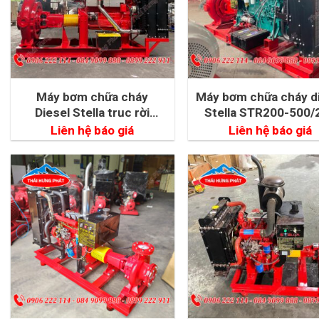
Máy bơm chữa cháy
Máy bơm chữa cháy d
Diesel Stella trục rời
Stella STR200-500/
STR200-150/160-4
250kW
Liên hệ báo giá
Liên hệ báo giá
160kW