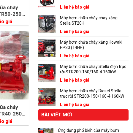
ữa cháy
Liên hệ báo giá
STR50-250C
Máy bơm chữa cháy chạy xăng
W
áo giá
Stella ST20H
Liên hệ báo giá
Máy bơm chữa cháy xăng Howaki
HP30 (14HP)
Liên hệ báo giá
Máy bơm chữa cháy Stella điện trục
rời STR200-150/160-4 160kW
Liên hệ báo giá
Máy bơm chữa cháy Diesel Stella
trục rời STR200-150/160-4 160kW
Liên hệ báo giá
ữa cháy
STR40-250A
BÀI VIẾT MỚI
W
áo giá
Ứng dụng phổ biến của máy bơm