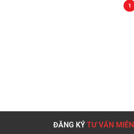
1
ĐĂNG KÝ
TƯ VẤN MIỄN