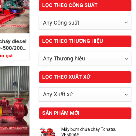
LỌC THEO CÔNG SUẤT
LỌC THEO THƯƠNG HIỆU
háy diesel
0-500/200
W
áo giá
LỌC THEO XUẤT XỨ
SẢN PHẨM MỚI
Máy bơm chữa cháy Tohatsu
VE500AS