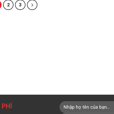
2
3
 PHÍ