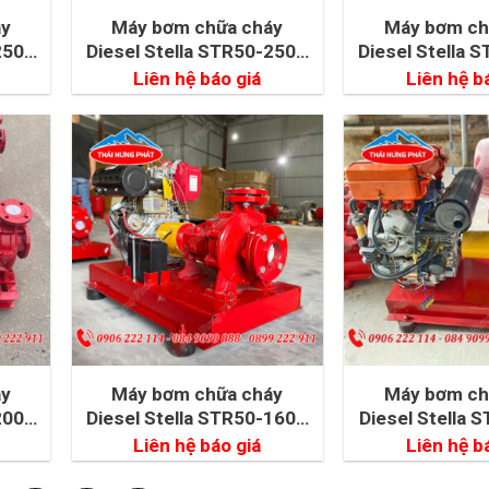
áy
Máy bơm chữa cháy
Máy bơm ch
250A
Diesel Stella STR50-250B
Diesel Stella 
18.5kW
15k
Liên hệ báo giá
Liên hệ b
áy
Máy bơm chữa cháy
Máy bơm ch
200B
Diesel Stella STR50-160A
Diesel Stella 
7.5kW
15k
Liên hệ báo giá
Liên hệ b