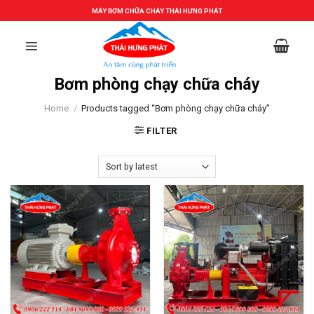
Skip
MÁY BƠM CHỮA CHÁY THÁI HƯNG PHÁT
to
content
Bơm phòng chạy chữa cháy
Home
/
Products tagged “Bơm phòng chạy chữa cháy”
FILTER