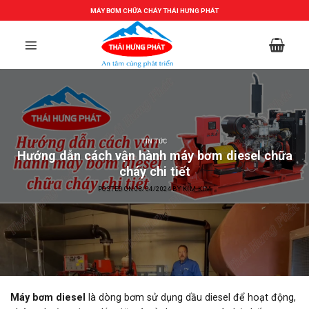
Skip
MÁY BƠM CHỮA CHÁY THÁI HƯNG PHÁT
to
content
TIN TỨC
Hướng dẫn cách vận hành máy bơm diesel chữa
cháy chi tiết
POSTED ON
08/04/2024
BY
KIM KIM
Máy bơm diesel
là dòng bơm sử dụng dầu diesel để hoạt động,