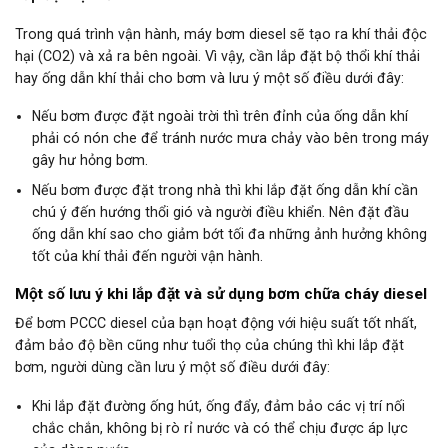
Trong quá trình vận hành, máy bơm diesel sẽ tạo ra khí thải độc
hại (CO2) và xả ra bên ngoài. Vì vậy, cần lắp đặt bộ thổi khí thải
hay ống dẫn khí thải cho bơm và lưu ý một số điều dưới đây:
Nếu bơm được đặt ngoài trời thì trên đỉnh của ống dẫn khí
phải có nón che để tránh nước mưa chảy vào bên trong máy
gây hư hỏng bơm.
Nếu bơm được đặt trong nhà thì khi lắp đặt ống dẫn khí cần
chú ý đến hướng thổi gió và người điều khiển. Nên đặt đầu
ống dẫn khí sao cho giảm bớt tối đa những ảnh hưởng không
tốt của khí thải đến người vận hành.
Một số lưu ý khi lắp đặt và sử dụng bơm chữa cháy diesel
Để bơm PCCC diesel của bạn hoạt động với hiệu suất tốt nhất,
đảm bảo độ bền cũng như tuổi thọ của chúng thì khi lắp đặt
bơm, người dùng cần lưu ý một số điều dưới đây:
Khi lắp đặt đường ống hút, ống đẩy, đảm bảo các vị trí nối
chắc chắn, không bị rò rỉ nước và có thể chịu được áp lực