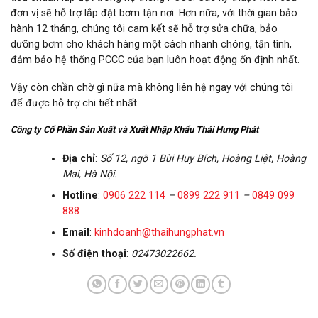
đơn vị sẽ hỗ trợ lắp đặt bơm tận nơi. Hơn nữa, với thời gian bảo
hành 12 tháng, chúng tôi cam kết sẽ hỗ trợ sửa chữa, bảo
dưỡng bơm cho khách hàng một cách nhanh chóng, tận tình,
đảm bảo hệ thống PCCC của bạn luôn hoạt động ổn định nhất.
Vậy còn chần chờ gì nữa mà không liên hệ ngay với chúng tôi
để được hỗ trợ chi tiết nhất.
Công ty Cổ Phần Sản Xuất và Xuất Nhập Khẩu Thái Hưng Phát
Địa chỉ
:
Số 12, ngõ 1 Bùi Huy Bích, Hoàng Liệt, Hoàng
Mai, Hà Nội.
Hotline
:
0906 222 114
–
0899 222 911
–
0849 099
888
Email
:
kinhdoanh@thaihungphat.vn
Số điện thoại
:
02473022662.