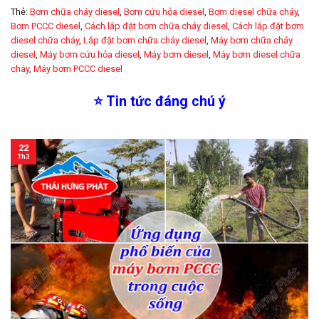
Thẻ:
Bơm chữa cháy diesel
,
Bơm cứu hỏa diesel
,
Bơm diesel chữa cháy
,
Bơm PCCC diesel
,
Cách lắp đặt bơm chữa cháy diesel
,
Cách lắp đặt bơm
diesel chữa cháy
,
Lắp đặt bơm chữa cháy diesel
,
Máy bơm chữa cháy
diesel
,
Máy bơm cứu hỏa diesel
,
Máy bơm diesel
,
Máy bơm diesel chữa
cháy
,
Máy bơm PCCC diesel
⭐
Tin tức đáng chú ý
22
Th3