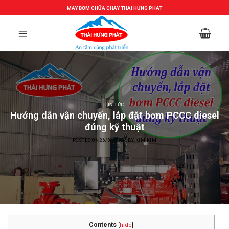
Skip
MÁY BƠM CHỮA CHÁY THÁI HƯNG PHÁT
to
content
TIN TỨC
Hướng dẫn vận chuyển, lắp đặt bơm PCCC diesel
đúng kỹ thuật
POSTED ON
26/04/2024
BY
KIM KIM
Contents
[
hide
]