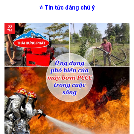
⭐
Tin tức đáng chú ý
22
Th3