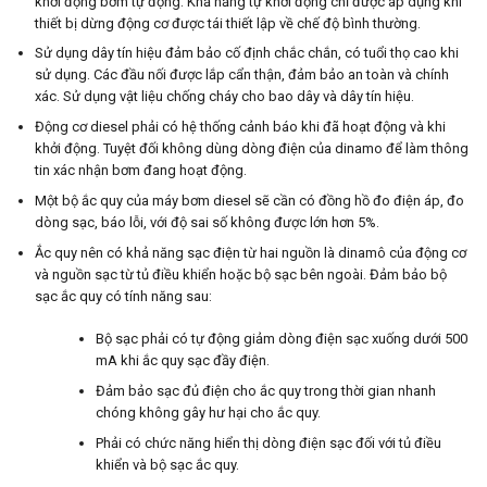
khởi động bơm tự động. Khả năng tự khởi động chỉ được áp dụng khi
thiết bị dừng động cơ được tái thiết lập về chế độ bình thường.
Sử dụng dây tín hiệu đảm bảo cố định chắc chắn, có tuổi thọ cao khi
sử dụng. Các đầu nối được lắp cẩn thận, đảm bảo an toàn và chính
xác. Sử dụng vật liệu chống cháy cho bao dây và dây tín hiệu.
Động cơ diesel phải có hệ thống cảnh báo khi đã hoạt động và khi
khởi động. Tuyệt đối không dùng dòng điện của dinamo để làm thông
tin xác nhận bơm đang hoạt động.
Một bộ ắc quy của máy bơm diesel sẽ cần có đồng hồ đo điện áp, đo
dòng sạc, báo lỗi, với độ sai số không được lớn hơn 5%.
Ắc quy nên có khả năng sạc điện từ hai nguồn là dinamô của động cơ
và nguồn sạc từ tủ điều khiển hoặc bộ sạc bên ngoài. Đảm bảo bộ
sạc ắc quy có tính năng sau:
Bộ sạc phải có tự động giảm dòng điện sạc xuống dưới 500
mA khi ắc quy sạc đầy điện.
Đảm bảo sạc đủ điện cho ắc quy trong thời gian nhanh
chóng không gây hư hại cho ắc quy.
Phải có chức năng hiển thị dòng điện sạc đối với tủ điều
khiển và bộ sạc ắc quy.