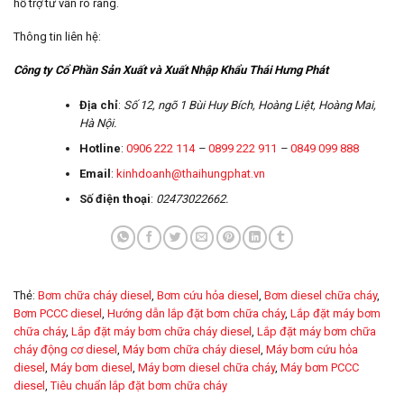
hỗ trợ tư vấn rõ ràng.
Thông tin liên hệ:
Công ty Cổ Phần Sản Xuất và Xuất Nhập Khẩu Thái Hưng Phát
Địa chỉ
:
Số 12, ngõ 1 Bùi Huy Bích, Hoàng Liệt, Hoàng Mai,
Hà Nội.
Hotline
:
0906 222 114
–
0899 222 911
–
0849 099 888
Email
:
kinhdoanh@thaihungphat.vn
Số điện thoại
:
02473022662.
Thẻ:
Bơm chữa cháy diesel
,
Bơm cứu hỏa diesel
,
Bơm diesel chữa cháy
,
Bơm PCCC diesel
,
Hướng dẫn lắp đặt bơm chữa cháy
,
Lắp đặt máy bơm
chữa cháy
,
Lắp đặt máy bơm chữa cháy diesel
,
Lắp đặt máy bơm chữa
cháy động cơ diesel
,
Máy bơm chữa cháy diesel
,
Máy bơm cứu hỏa
diesel
,
Máy bơm diesel
,
Máy bơm diesel chữa cháy
,
Máy bơm PCCC
diesel
,
Tiêu chuẩn lắp đặt bơm chữa cháy