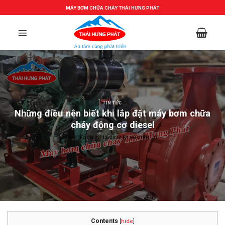
Skip
MÁY BƠM CHỮA CHÁY THÁI HƯNG PHÁT
to
content
TIN TỨC
Những điều nên biết khi lắp đặt máy bơm chữa
cháy động cơ diesel
POSTED ON
22/12/2022
BY
NGUYỄN TÚ
Contents
[
hide
]